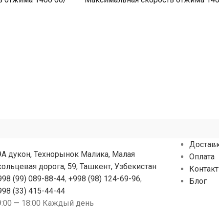
т эффективное
об/мин. Позволяет качественно
з белья, загрузка
отжимать белье, загрузка 8 кг (6–10
Достав
9А дукон, Технорынок Малика, Малая
Оплата
кольцевая дорога, 59, Ташкент, Узбекистан
Контак
998 (99) 089-88-44
,
+998 (98) 124-69-96
,
Блог
998 (33) 415-44-44
9:00 — 18:00 Каждый день