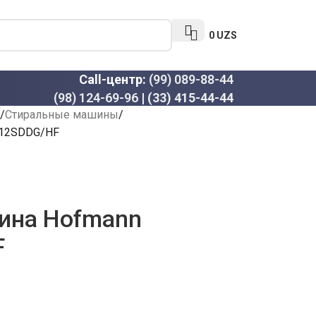
0
UZS
Call-центр:
(99) 089-88-44
(98) 124-69-96
|
(33) 415-44-44
Стиральные машины
012SDDG/HF
ина Hofmann
F