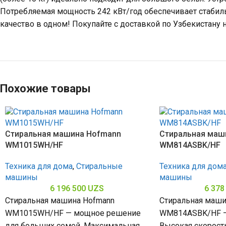
Потребляемая мощность 242 кВт/год обеспечивает стабиль
качество в одном! Покупайте с доставкой по Узбекистану н
Похожие товары
Стиральная машина Hofmann
Стиральная маш
WM1015WH/HF
WM814ASBK/HF
Техника для дома
,
Стиральные
Техника для дом
машины
машины
6 196 500
UZS
6 378
Стиральная машина Hofmann
Стиральная маши
WM1015WH/HF — мощное решение
WM814ASBK/HF — 
для больших семей. Максимальная
Высокая скорост