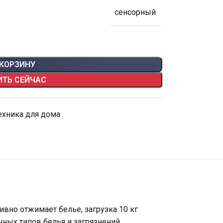
cенсорный
 КОРЗИНУ
ИТЬ СЕЙЧАС
ехника для дома
но отжимает белье, загрузка 10 кг
ных типов белья и загрязнений.