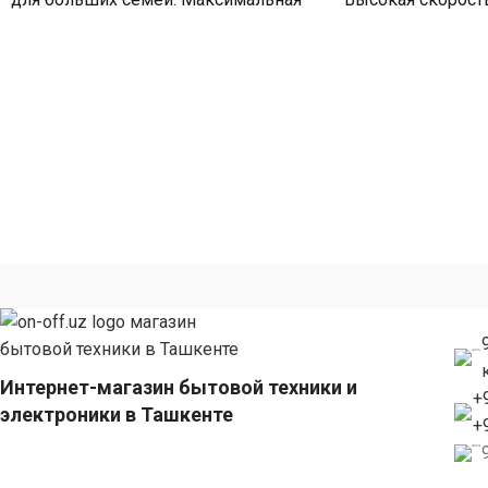
скорость отжима 1500 об/мин
мин обеспечивае
Позволяет быстро расправить белье
удаление влаги и
в
Интернет-магазин бытовой техники и
+
электроники в Ташкенте
+