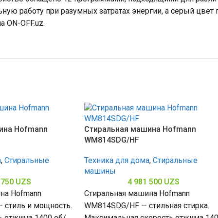
ную работу при разумных затратах энергии, а серый цвет 
а ON-OFF.uz.
ина Hofmann
Стиральная машина Hofmann
WM814SDG/HF
а
,
Стиральные
Техника для дома
,
Стиральные
машины
 750
UZS
4 981 500
UZS
на Hofmann
Стиральная машина Hofmann
стиль и мощность.
WM814SDG/HF — стильная стирка.
ь отжима 1400 об/
Максимальная скорость отжима 14