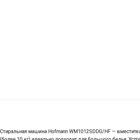
Стиральная машина Hofmann WM1012SDDG/HF — вместительн
(более 10 кг) идеально подходит для большого белья. Уст