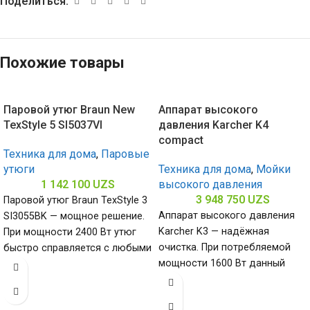
Поделиться:
Похожие товары
Паровой утюг Braun New
Аппарат высокого
TexStyle 5 SI5037VI
давления Karcher K4
compact
Техника для дома
,
Паровые
утюги
Техника для дома
,
Мойки
1 142 100
UZS
высокого давления
3 948 750
UZS
Паровой утюг Braun TexStyle 3
Аппарат высокого давления
SI3055BK — мощное решение.
Karcher K3 — надёжная
При мощности 2400 Вт утюг
очистка. При потребляемой
быстро справляется с любыми
мощности 1600 Вт данный
складками, керамическая
аппарат создает рабочее
давление от 20