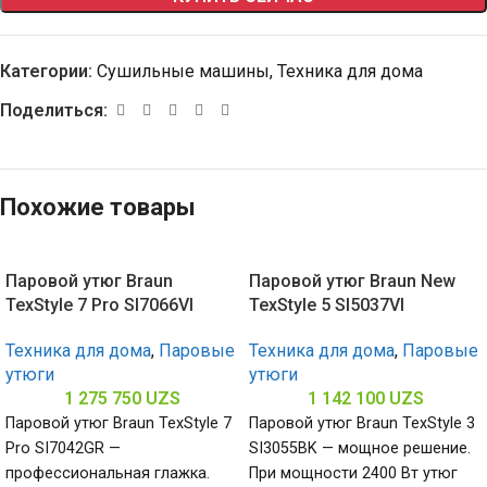
Категории:
Сушильные машины
,
Техника для дома
Поделиться:
Похожие товары
Паровой утюг Braun
Паровой утюг Braun New
TexStyle 7 Pro SI7066VI
TexStyle 5 SI5037VI
Техника для дома
,
Паровые
Техника для дома
,
Паровые
утюги
утюги
1 275 750
UZS
1 142 100
UZS
Паровой утюг Braun TexStyle 7
Паровой утюг Braun TexStyle 3
Pro SI7042GR —
SI3055BK — мощное решение.
профессиональная глажка.
При мощности 2400 Вт утюг