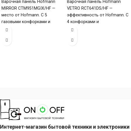
Варочная панель Hofmann
Варочная панель Hofmann
MIRROR CTM951MGIX/HF —
VETRO RCT641DS/HF —
место от Hofmann. С 5
эффективность от Hofmann. С
газовыми конфорками и
4 конфорками и
поверхностью из
стеклокерамической
нержавеющей стали
поверхностью (габариты 50 х
(габариты 80
580 х
Интернет-магазин бытовой техники и электроники