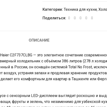
Категории:
Техника для кухни
,
Хол
Поделиться:
ОПИСАНИЕ
 Haier C2F737CLBG — это элегантное сочетание современно
камерный холодильник с объёмом 386 литров (278 л холоди
ный в России, он оснащён системой Total No Frost, искл
 воздух, устраняя запахи и продлевая хранение продуктов
Б делает его комфортным для квартир в Ташкенте или Фер
усе с сенсорным LED-дисплеем выглядит роскошно и выде
вощи, фрукты и зелень, что незаменимо для узбекской ку