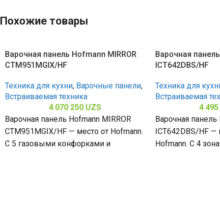
Похожие товары
Варочная панель Hofmann MIRROR
Варочная панел
CTM951MGIX/HF
ICT642DBS/HF
Техника для кухни
,
Варочные панели
,
Техника для кухн
Встраиваемая техника
Встраиваемая те
4 070 250
UZS
4 495
Варочная панель Hofmann MIRROR
Варочная панель
CTM951MGIX/HF — место от Hofmann.
ICT642DBS/HF — 
С 5 газовыми конфорками и
Hofmann. С 4 зон
поверхностью из нержавеющей
стеклокерамичес
стали (габариты 80
(габариты 60 х