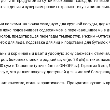
о 12 кг продуктов за сутки и сохраняет холод до 16 часов 
хлаждения и суперзаморозки сохраняют вкус и питательны
ми полками, включая складную для крупной посуды, держ
ние ярко подсвечивает содержимое, а перенавешиваемые 
 холод, предотвращая перепады температур. Режим «Отпус
к для льда, подставка для яиц и подставка для бутылок, 
льный коричневый цвет и удобную зону свежести, отмечая,
рев боковых стенок и редкий шум (до 38 дБ) в тихих пом
 сум в Ташкенте (уточняйте на ON-OFF.uz). Гарантия 5 лет,
0 сум, что делает покупку доступной для жителей Самаркан
нит качество, стиль и практичность. Превратите кухню в п