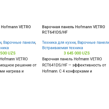
ь Hofmann VETRO
Варочная панель Hofmann VETRO
RCT641DS/HF
и
,
Варочные панели
,
Техника для кухни
,
Варочные панел
хника
Встраиваемая техника
 500
UZS
3 645 000
UZS
 Hofmann VETRO
Варочная панель Hofmann VETRO
мощное решение от
RCT641DS/HF — эффективность от
ами нагрева и
Hofmann. С 4 конфорками и
кой поверхностью
стеклокерамической поверхностью
(габариты 50 х 580 х