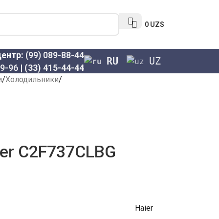
0
UZS
центр:
(99) 089-88-44
RU
UZ
69-96
|
(33) 415-44-44
и
Холодильники
ier C2F737CLBG
Haier