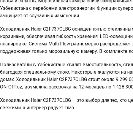
плова и салатов. Морозильная камера снизу замораживает д
Узбекистана с перебоями электроэнергии. Функции суперо
защищает от случайных изменений.
Холодильник Haier C2F737CLBG оснащён пятью стеклянны
корзинами, обеспечивая гибкость хранения. LED-освеще
планировке. Система Multi Flow равномерно распределяет
поддерживая только морозильную камеру. В комплекте лото
Пользователи в Узбекистане хвалят вместительность, сти
благодаря специальному слою. Некоторые жалуются на наг
домах. Холодильник Haier C2F737CLBG стоит около 9 299 000
ON-OFF.uz, возможна рассрочка на 12 месяцев по 1 128 30
Холодильник Haier C2F737CLBG — это выбор для тех, кто це
свежими, а интерьер радует глаз