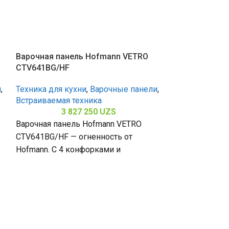
Варочная панель Hofmann VETRO
CTV641BG/HF
и
,
Техника для кухни
,
Варочные панели
,
Встраиваемая техника
3 827 250
UZS
Варочная панель Hofmann VETRO
CTV641BG/HF — огненность от
Hofmann. С 4 конфорками и
закалённым стеклом (габариты 80 х
Варочная пан
500 х
CTN951S/HF
Техника для к
Встраиваемая 
4 