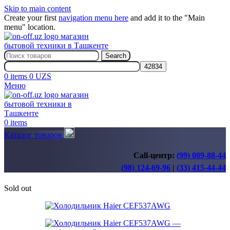
Skip to main content
Create your first
navigation menu here
and add it to the "Main
menu" location.
Search
0
items
0
UZS
Меню
0
items
Каталог товаров
Call-центр:
(99) 089-88-44
(98) 124-69-96
|
(33) 415-44-44
Sold out