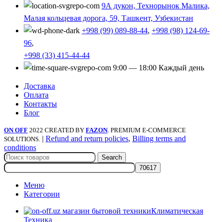
9А дукон, Технорынок Малика,
Малая кольцевая дорога, 59, Ташкент, Узбекистан
+998 (99) 089-88-44
,
+998 (98) 124-69-
96
,
+998 (33) 415-44-44
9:00 — 18:00 Каждый день
Доставка
Оплата
Контакты
Блог
ON OFF
2022 CREATED BY
FAZON
. PREMIUM E-COMMERCE
|
Refund and return policies
,
Billing terms and
SOLUTIONS.
conditions
Search
Меню
Категории
Климатическая
Техника