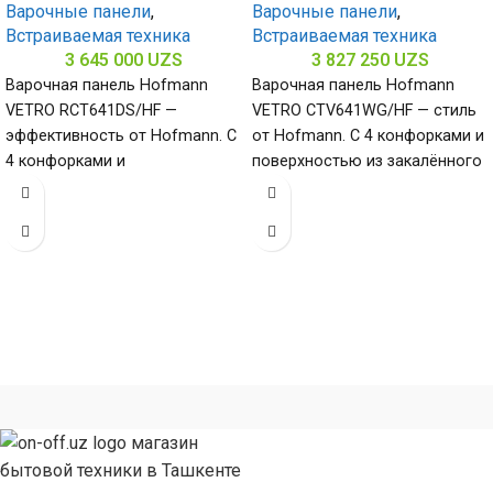
Варочные панели
,
Варочные панели
,
Встраиваемая техника
Встраиваемая техника
3 645 000
UZS
3 827 250
UZS
Варочная панель Hofmann
Варочная панель Hofmann
VETRO RCT641DS/HF —
VETRO CTV641WG/HF — стиль
эффективность от Hofmann. С
от Hofmann. С 4 конфорками и
4 конфорками и
поверхностью из закалённого
стеклокерамической
стекла (габариты 80 х
поверхностью (габариты 50 х
580 х