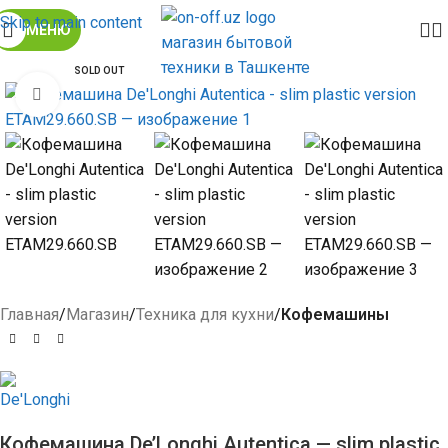
Skip to main content
МЕНЮ
SOLD OUT
Click to enlarge
Главная
Магазин
Техника для кухни
Кофемашины
Кофемашина De’Longhi Autentica — slim plastic