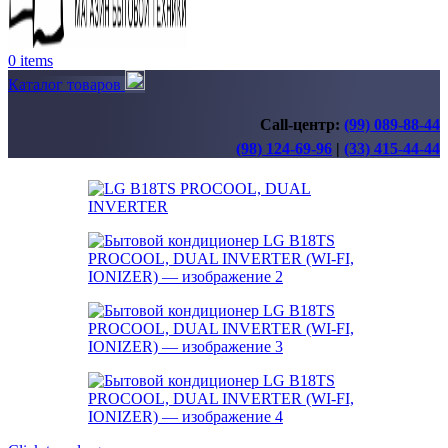
0
items
Каталог товаров
Call-центр:
(99) 089-88-44
(98) 124-69-96
|
(33) 415-44-44