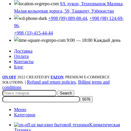
9А дукон, Технорынок Малика,
Малая кольцевая дорога, 59, Ташкент, Узбекистан
+998 (99) 089-88-44
,
+998 (98) 124-69-
96
,
+998 (33) 415-44-44
9:00 — 18:00 Каждый день
Доставка
Оплата
Контакты
Блог
ON OFF
2022 CREATED BY
FAZON
. PREMIUM E-COMMERCE
|
Refund and return policies
,
Billing terms and
SOLUTIONS.
conditions
Search
Меню
Категории
Климатическая
Техника