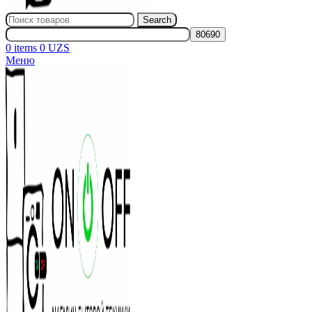
Search
0
items
0
UZS
Меню